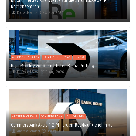
Rechenzentren
Dieter Jaworski
8. Aug. 2026
AUTOMOBILSEKTOR
BAJAJ MOBILITY AG
EUROPA
Bajaj Mobility vor der nächsten Bilanz-Prüfung
Dr. Robert Sasse
8. Aug. 2026
AKTIENRÜCKKAUF
COMMERZBANK
DIVIDENDEN
Commerzbank Aktie: 1,2-Milliarden-Rückkauf genehmigt
Andreas Sommer
8. Aug. 2026