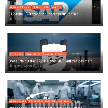
AKTIENRÜCKKAUF
DEUTSCHLAND
KI-BOOM
SAP Aktie: 1,3 Prozent an n8n sorgen für Konflikt
Eduard Altmann
6. Aug. 2026
AUSTRALIEN
DRONESHIELD
QUARTALSZAHLEN
DroneShield Aktie: 23,2-Millionen-AUD-Auftrag gesichert
Andreas Sommer
6. Aug. 2026
AKTIENMARKT
HALBLEITERINDUSTRIE
INFINEON
Infineon nach dem Kursbeben: Wie geht es weiter?