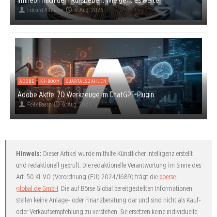
Eduard Altmann
6. Aug. 2026
ADOBE
KI-BOOM
QUARTALSZAHLEN
Adobe Aktie: 70 Werkzeuge im ChatGPT-Plugin
Felix Baarz
6. Aug. 2026
Hinweis:
Dieser Artikel wurde mithilfe Künstlicher Intelligenz erstellt
und redaktionell geprüft. Die redaktionelle Verantwortung im Sinne des
Art. 50 KI-VO (Verordnung (EU) 2024/1689) trägt die
boerse-
global.de GmbH
. Die auf Börse Global bereitgestellten Informationen
stellen keine Anlage- oder Finanzberatung dar und sind nicht als Kauf-
oder Verkaufsempfehlung zu verstehen. Sie ersetzen keine individuelle,