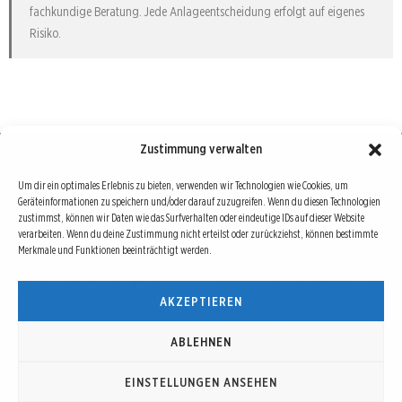
fachkundige Beratung. Jede Anlageentscheidung erfolgt auf eigenes
Risiko.
Zustimmung verwalten
Börse : lokal, international, global
Um dir ein optimales Erlebnis zu bieten, verwenden wir Technologien wie Cookies, um
Geräteinformationen zu speichern und/oder darauf zuzugreifen. Wenn du diesen Technologien
Erfolgreiche Börsengeschäfte bedingen vor allem drei Dinge: Verlässliche Informationen,
zustimmst, können wir Daten wie das Surfverhalten oder eindeutige IDs auf dieser Website
richtige Interpretationen und unabhängige Informationsquellen. Diese drei Bausteine sind
verarbeiten. Wenn du deine Zustimmung nicht erteilst oder zurückziehst, können bestimmte
Merkmale und Funktionen beeinträchtigt werden.
auch die redaktionelle Leitlinie von Börse Global.
Hinter Börse Global steht ein Team von erfahrenen Finanzjournalisten, die zum Teil schon
AKZEPTIEREN
seit Jahrzehnten Börse in all ihren Facetten leben und mit diesem Internetprojekt
interessierten Lesern und Investoren ein Angebot machen wollen, sich über spannende
Entwicklungen, Tendenzen, Chancen und Risiken von Börsen-Investments zu informieren.
ABLEHNEN
EINSTELLUNGEN ANSEHEN
© Copyright 2016 - 2026 | Börse Global