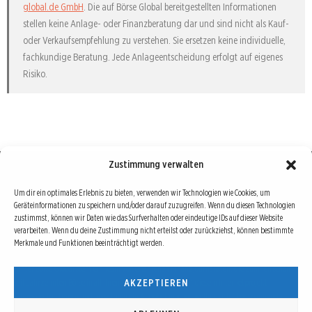
global.de GmbH
. Die auf Börse Global bereitgestellten Informationen
stellen keine Anlage- oder Finanzberatung dar und sind nicht als Kauf-
oder Verkaufsempfehlung zu verstehen. Sie ersetzen keine individuelle,
fachkundige Beratung. Jede Anlageentscheidung erfolgt auf eigenes
Risiko.
Zustimmung verwalten
Börse : lokal, international, global
Um dir ein optimales Erlebnis zu bieten, verwenden wir Technologien wie Cookies, um
Geräteinformationen zu speichern und/oder darauf zuzugreifen. Wenn du diesen Technologien
Erfolgreiche Börsengeschäfte bedingen vor allem drei Dinge: Verlässliche Informationen,
zustimmst, können wir Daten wie das Surfverhalten oder eindeutige IDs auf dieser Website
richtige Interpretationen und unabhängige Informationsquellen. Diese drei Bausteine sind
verarbeiten. Wenn du deine Zustimmung nicht erteilst oder zurückziehst, können bestimmte
Merkmale und Funktionen beeinträchtigt werden.
auch die redaktionelle Leitlinie von Börse Global.
Hinter Börse Global steht ein Team von erfahrenen Finanzjournalisten, die zum Teil schon
AKZEPTIEREN
seit Jahrzehnten Börse in all ihren Facetten leben und mit diesem Internetprojekt
interessierten Lesern und Investoren ein Angebot machen wollen, sich über spannende
Entwicklungen, Tendenzen, Chancen und Risiken von Börsen-Investments zu informieren.