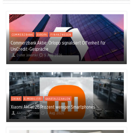
COMMERZBANK
EUROPA
FINANZWESEN
Commerzbank Aktie: Orlopp signalisiert Offenheit für
UniCredit-Gespräche
Dieter Jaworski
9. Aug. 2026
CHINA
E-MOBILITÄT
QUARTALSZAHLEN
Xiaomi Aktie: 26 Prozent weniger Smartphones
Andreas Sommer
9. Aug. 2026