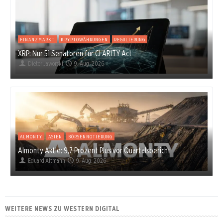
FINANZMARKT
KRYPTOWÄHRUNGEN
REGULIERUNG
XRP: Nur 51 Senatoren für CLARITY Act
Dieter Jaworski
9. Aug. 2026
ALMONTY
ASIEN
BÖRSENNOTIERUNG
Almonty Aktie: 9,7 Prozent Plus vor Quartalsbericht
Eduard Altmann
9. Aug. 2026
WEITERE NEWS ZU WESTERN DIGITAL