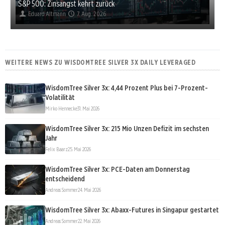
S&P 500: Zinsangst kehrt zurück
Eduard Altmann
7. Aug. 2026
WEITERE NEWS ZU WISDOMTREE SILVER 3X DAILY LEVERAGED
WisdomTree Silver 3x: 4,44 Prozent Plus bei 7-Prozent-
Volatilität
Mirko Hennecke
31. Mai 2026
WisdomTree Silver 3x: 215 Mio Unzen Defizit im sechsten
Jahr
Felix Baarz
25. Mai 2026
WisdomTree Silver 3x: PCE-Daten am Donnerstag
entscheidend
Andreas Sommer
24. Mai 2026
WisdomTree Silver 3x: Abaxx-Futures in Singapur gestartet
Andreas Sommer
22. Mai 2026