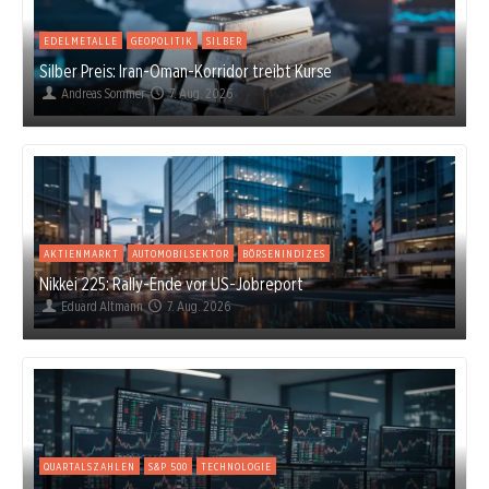
EDELMETALLE
GEOPOLITIK
SILBER
Silber Preis: Iran-Oman-Korridor treibt Kurse
Andreas Sommer
7. Aug. 2026
AKTIENMARKT
AUTOMOBILSEKTOR
BÖRSENINDIZES
Nikkei 225: Rally-Ende vor US-Jobreport
Eduard Altmann
7. Aug. 2026
QUARTALSZAHLEN
S&P 500
TECHNOLOGIE