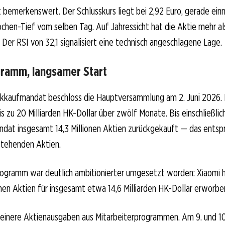
t bemerkenswert. Der Schlusskurs liegt bei 2,92 Euro, gerade ein
en-Tief vom selben Tag. Auf Jahressicht hat die Aktie mehr als
 Der RSI von 32,1 signalisiert eine technisch angeschlagene Lage.
ramm, langsamer Start
ckkaufmandat beschloss die Hauptversammlung am 2. Juni 2026. 
s zu 20 Milliarden HK-Dollar über zwölf Monate. Bis einschließlic
dat insgesamt 14,3 Millionen Aktien zurückgekauft — das entspr
stehenden Aktien.
ogramm war deutlich ambitionierter umgesetzt worden: Xiaomi h
onen Aktien für insgesamt etwa 14,6 Milliarden HK-Dollar erworbe
kleinere Aktienausgaben aus Mitarbeiterprogrammen. Am 9. und 10