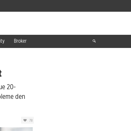
ty
Broker
t
ue 20-
obleme den
78