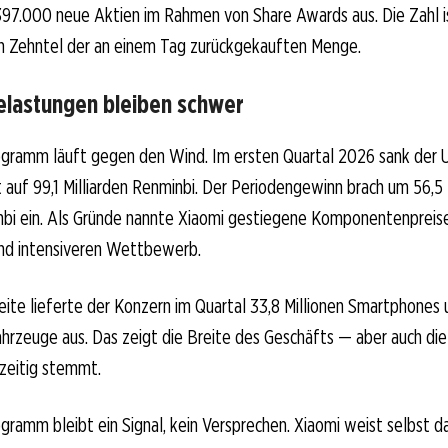
397.000 neue Aktien im Rahmen von Share Awards aus. Die Zahl i
in Zehntel der an einem Tag zurückgekauften Menge.
elastungen bleiben schwer
gramm läuft gegen den Wind. Im ersten Quartal 2026 sank der
 auf 99,1 Milliarden Renminbi. Der Periodengewinn brach um 56,5
nbi ein. Als Gründe nannte Xiaomi gestiegene Komponentenpreise
und intensiveren Wettbewerb.
ite lieferte der Konzern im Quartal 33,8 Millionen Smartphones
hrzeuge aus. Das zeigt die Breite des Geschäfts — aber auch die 
hzeitig stemmt.
ramm bleibt ein Signal, kein Versprechen. Xiaomi weist selbst da