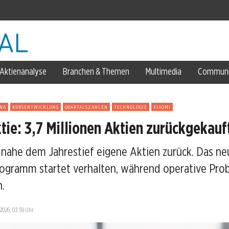
r North
Aktienanalyse
Branchen & Themen
Multimedia
Communi
artal
INA
KURSENTWICKLUNG
QUARTALSZAHLEN
TECHNOLOGIE
XIAOMI
tie: 3,7 Millionen Aktien zurückgekauf
 nahe dem Jahrestief eigene Aktien zurück. Das ne
rogramm startet verhalten, während operative Pr
US-Armee
n.
ichen
.2026, 03:59 Uhr