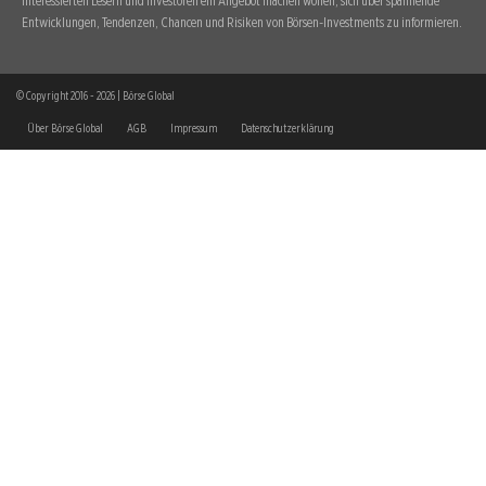
interessierten Lesern und Investoren ein Angebot machen wollen, sich über spannende
Entwicklungen, Tendenzen, Chancen und Risiken von Börsen-Investments zu informieren.
© Copyright 2016 - 2026 | Börse Global
Über Börse Global
AGB
Impressum
Datenschutzerklärung