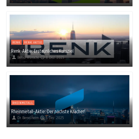
RENK
RENK AKTIE
Renk-Aktie: Erstaunliches Kursziel
Bernd Wünsche
8. Dez. 2025
RHEINMETALL
Rheinmetall-Aktie: Der nächste Kracher!
Dr. Bernd Heim
5. Dez. 2025