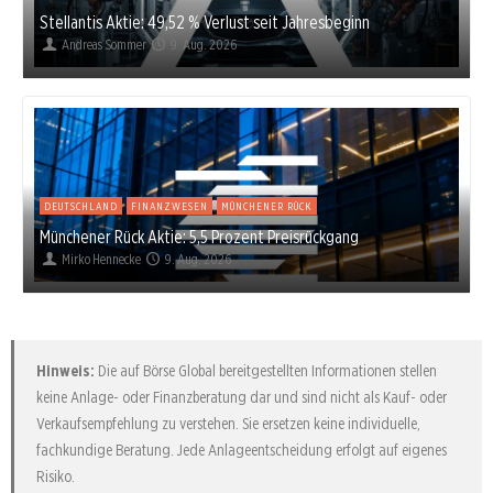
Stellantis Aktie: 49,52 % Verlust seit Jahresbeginn
Andreas Sommer
9. Aug. 2026
DEUTSCHLAND
FINANZWESEN
MÜNCHENER RÜCK
Münchener Rück Aktie: 5,5 Prozent Preisrückgang
Mirko Hennecke
9. Aug. 2026
Hinweis:
Die auf Börse Global bereitgestellten Informationen stellen
keine Anlage- oder Finanzberatung dar und sind nicht als Kauf- oder
Verkaufsempfehlung zu verstehen. Sie ersetzen keine individuelle,
fachkundige Beratung. Jede Anlageentscheidung erfolgt auf eigenes
Risiko.