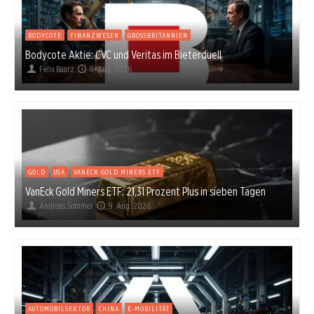
BODYCOTE
FINANZWESEN
GROSSBRITANNIEN
Bodycote Aktie: CVC und Veritas im Bieterduell
Felix Baarz
9. Aug. 2026
GOLD
USA
VANECK GOLD MINERS ETF
VanEck Gold Miners ETF: 21,31 Prozent Plus in sieben Tagen
Andreas Sommer
9. Aug. 2026
AUTOMOBILSEKTOR
CHINA
E-MOBILITÄT