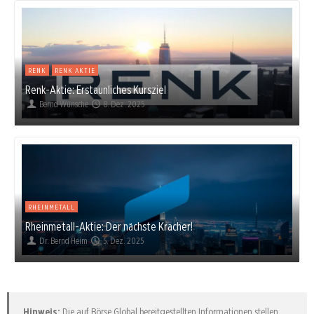
RENK
RENK AKTIE
Renk-Aktie: Erstaunliches Kursziel
Bernd Wünsche
8. Dez. 2025
RHEINMETALL
Rheinmetall-Aktie: Der nächste Kracher!
Dr. Bernd Heim
5. Dez. 2025
Hinweis:
Die auf Börse Global bereitgestellten Informationen stellen