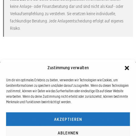
keine Anlage- oder Finanzberatung dar und sind nicht als Kauf- oder
Verkaufsempfehlung zu verstehen. Sie ersetzen keine individuelle,
fachkundige Beratung. Jede Anlageentscheidung erfolgt auf eigenes
Risiko.
Zustimmung verwalten
Börse : lokal, international, global
Um dir ein optimales Erlebnis zu bieten, verwenden wir Technologien wie Cookies, um
Geräteinformationen zu speichern und/oder darauf zuzugreifen. Wenn du diesen Technologien
Erfolgreiche Börsengeschäfte bedingen vor allem drei Dinge: Verlässliche Informationen,
zustimmst, können wir Daten wie das Surfverhalten oder eindeutige IDs auf dieser Website
richtige Interpretationen und unabhängige Informationsquellen. Diese drei Bausteine sind
verarbeiten. Wenn du deine Zustimmung nicht erteilst oder zurückziehst, können bestimmte
Merkmale und Funktionen beeinträchtigt werden.
auch die redaktionelle Leitlinie von Börse Global.
Hinter Börse Global steht ein Team von erfahrenen Finanzjournalisten, die zum Teil schon
AKZEPTIEREN
seit Jahrzehnten Börse in all ihren Facetten leben und mit diesem Internetprojekt
interessierten Lesern und Investoren ein Angebot machen wollen, sich über spannende
Entwicklungen, Tendenzen, Chancen und Risiken von Börsen-Investments zu informieren.
ABLEHNEN