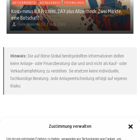
AKTIENMÄRKTE
ASTRAZENECA
TECHNOLOGIE
Kospi minus 8,8 Prozent, DAX plus Allzeithoch: Zwei Märkte,
eine Botschaft
Dieter Jaworski
3. Aug. 2026
Hinweis:
Die auf Börse Global bereitgestellten Informationen stellen
keine Anlage- oder Finanzberatung dar und sind nicht als Kauf- oder
Verkaufsempfehlung zu verstehen. Sie ersetzen keine individuelle,
fachkundige Beratung. Jede Anlageentscheidung erfolgt auf eigenes
Risiko.
Zustimmung verwalten
Börse : lokal, international, global
Um dir ein optimales Erlebnis zu bieten, verwenden wir Technologien wie Cookies, um