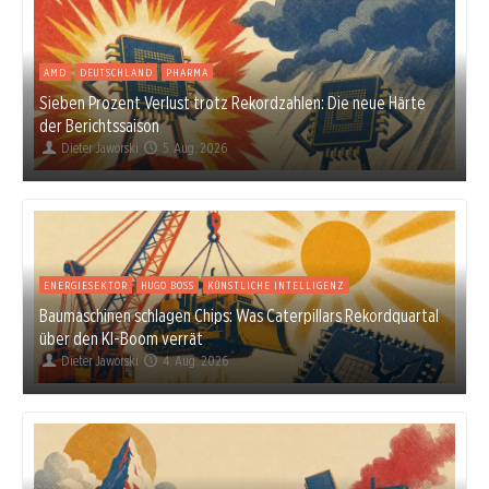
AMD
DEUTSCHLAND
PHARMA
Sieben Prozent Verlust trotz Rekordzahlen: Die neue Härte
der Berichtssaison
Dieter Jaworski
5. Aug. 2026
ENERGIESEKTOR
HUGO BOSS
KÜNSTLICHE INTELLIGENZ
Baumaschinen schlagen Chips: Was Caterpillars Rekordquartal
über den KI-Boom verrät
Dieter Jaworski
4. Aug. 2026