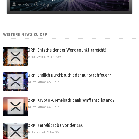
Felix Baarz
4. Aug. 2026
WEITERE NEWS ZU XRP
XRP: Entscheidender Wendepunkt erreicht!
Dieter Jaworski
28. Juni 2025
XRP: Endlich Durchbruch oder nur Strohfeuer?
Eduard Altmann
25. Juni 2025
XRP: Krypto-Comeback dank Waffenstillstand?
Eduard Altmann
24. Juni 2025
XRP: Zerreißprobe vor der SEC!
Dieter Jaworski
29. Mai 2025