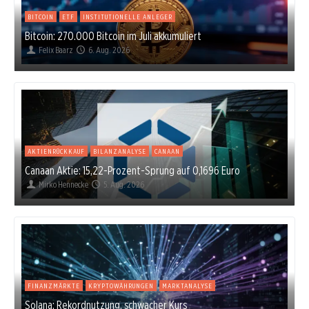
BITCOIN
ETF
INSTITUTIONELLE ANLEGER
Bitcoin: 270.000 Bitcoin im Juli akkumuliert
Felix Baarz
6. Aug. 2026
AKTIENRÜCKKAUF
BILANZANALYSE
CANAAN
Canaan Aktie: 15,22-Prozent-Sprung auf 0,1696 Euro
Mirko Hennecke
5. Aug. 2026
FINANZMÄRKTE
KRYPTOWÄHRUNGEN
MARKTANALYSE
Solana: Rekordnutzung, schwacher Kurs