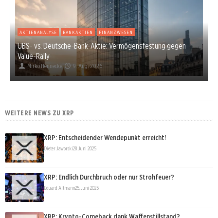
AKTIENANALYSE
BANKAKTIEN
FINANZWESEN
UBS- vs. Deutsche-Bank-Aktie: Vermögensfestung gegen
Value-Rally
Mirko Hennecke
9. Aug. 2026
WEITERE NEWS ZU XRP
XRP: Entscheidender Wendepunkt erreicht!
Dieter Jaworski
28. Juni 2025
XRP: Endlich Durchbruch oder nur Strohfeuer?
Eduard Altmann
25. Juni 2025
XRP: Krypto-Comeback dank Waffenstillstand?