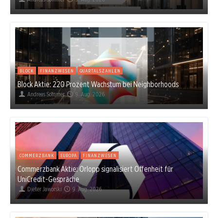
BLOCK
FINANZWESEN
QUARTALSZAHLEN
Block Aktie: 220 Prozent Wachstum bei Neighborhoods
Andreas Sommer
9. Aug. 2026
COMMERZBANK
EUROPA
FINANZWESEN
Commerzbank Aktie: Orlopp signalisiert Offenheit für
UniCredit-Gespräche
Dieter Jaworski
9. Aug. 2026