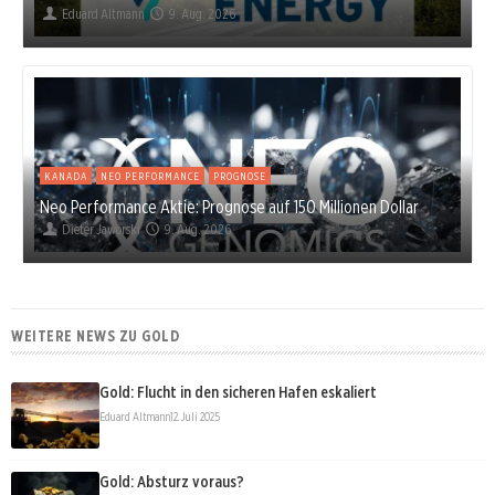
Eduard Altmann
9. Aug. 2026
KANADA
NEO PERFORMANCE
PROGNOSE
Neo Performance Aktie: Prognose auf 150 Millionen Dollar
Dieter Jaworski
9. Aug. 2026
WEITERE NEWS ZU GOLD
Gold: Flucht in den sicheren Hafen eskaliert
Eduard Altmann
12. Juli 2025
Gold: Absturz voraus?