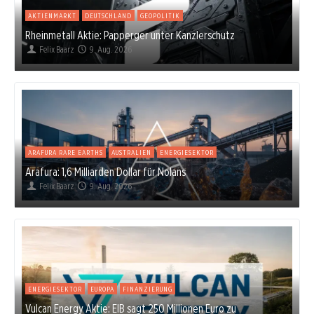
AKTIENMARKT
DEUTSCHLAND
GEOPOLITIK
Rheinmetall Aktie: Papperger unter Kanzlerschutz
Felix Baarz
9. Aug. 2026
ARAFURA RARE EARTHS
AUSTRALIEN
ENERGIESEKTOR
Arafura: 1,6 Milliarden Dollar für Nolans
Felix Baarz
9. Aug. 2026
ENERGIESEKTOR
EUROPA
FINANZIERUNG
Vulcan Energy Aktie: EIB sagt 250 Millionen Euro zu